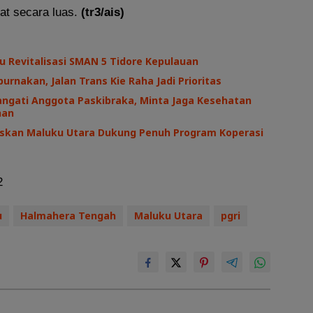
at secara luas.
(tr3/ais)
au Revitalisasi SMAN 5 Tidore Kepulauan
urnakan, Jalan Trans Kie Raha Jadi Prioritas
angati Anggota Paskibraka, Minta Jaga Kesehatan
ihan
askan Maluku Utara Dukung Penuh Program Koperasi
2
u
Halmahera Tengah
Maluku Utara
pgri