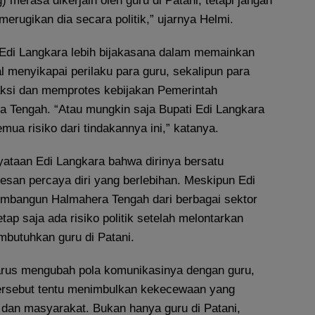
) merasa dikerjain oleh guru di Patani, tetapi jangan
merugikan dia secara politik,” ujarnya Helmi.
Edi Langkara lebih bijakasana dalam memainkan
 menyikapai perilaku para guru, sekalipun para
aksi dan memprotes kebijakan Pemerintah
 Tengah. “Atau mungkin saja Bupati Edi Langkara
ua risiko dari tindakannya ini,” katanya.
yataan Edi Langkara bahwa dirinya bersatu
esan percaya diri yang berlebihan. Meskipun Edi
mbangun Halmahera Tengah dari berbagai sektor
tap saja ada risiko politik setelah melontarkan
mbutuhkan guru di Patani.
arus mengubah pola komunikasinya dengan guru,
ersebut tentu menimbulkan kekecewaan yang
dan masyarakat. Bukan hanya guru di Patani,