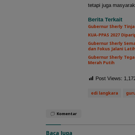
tetapi juga masyarak
Berita Terkait
Gubernur Sherly Tinj
KUA-PPAS 2027 Diparip
Gubernur Sherly Sem
dan Fokus Jalani Lat
Gubernur Sherly Teg
Merah Putih
Post Views:
1,17
edi langkara
gur
Komentar
Baca Juga