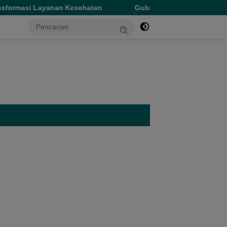
Kesehatan
Gubernur Sherly Tinjau Revitalisasi SMAN 5 T
tutup