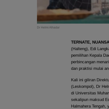
Dr Helmi Alhadar
TERNATE, NUANS
(Halteng), Edi Lang
pemilihan Kepala Dae
perbincangan menarik
dan praktisi mulai an
Kali ini giliran Dire
(Leskompol), Dr Hel
di Universitas Muh
sekalipun maksud Ed
Halmahera Tengah, y