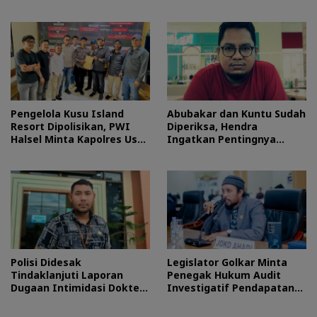
Morotai
Halteng
Pengelola Kusu Island
Abubakar dan Kuntu Sudah
Resort Dipolisikan, PWI
Diperiksa, Hendra
Halsel Minta Kapolres Usut
Ingatkan Pentingnya
Tuntas
Proses Hukum
Polisi Didesak
Legislator Golkar Minta
Tindaklanjuti Laporan
Penegak Hukum Audit
Dugaan Intimidasi Dokter
Investigatif Pendapatan
RSUD Jailolo
BLUD RSUD Jailolo