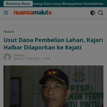
Langsung
Kepergian Seorang Guru yang Mengajarkan Kesederhanaan
Breaking News
ke
konten
Hukum
Usut Dana Pembelian Lahan, Kajari
Halbar Dilaporkan ke Kejati
Redaksi
Senin, 27 Juni 2022 - 17:59