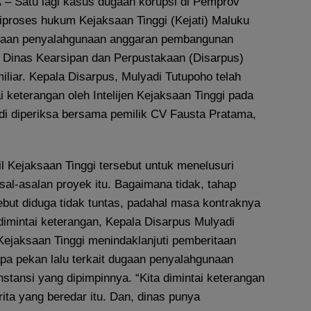
A
– Satu lagi kasus dugaan korupsi di Pemprov
iproses hukum Kejaksaan Tinggi (Kejati) Maluku
ugaan penyalahgunaan anggaran pembangunan
i Dinas Kearsipan dan Perpustakaan (Disarpus)
miliar. Kepala Disarpus, Mulyadi Tutupoho telah
ai keterangan oleh Intelijen Kejaksaan Tinggi pada
adi diperiksa bersama pemilik CV Fausta Pratama,
l Kejaksaan Tinggi tersebut untuk menelusuri
al-asalan proyek itu. Bagaimana tidak, tahap
ebut diduga tidak tuntas, padahal masa kontraknya
dimintai keterangan, Kepala Disarpus Mulyadi
ejaksaan Tinggi menindaklanjuti pemberitaan
a pekan lalu terkait dugaan penyalahgunaan
nstansi yang dipimpinnya. “Kita dimintai keterangan
ita yang beredar itu. Dan, dinas punya