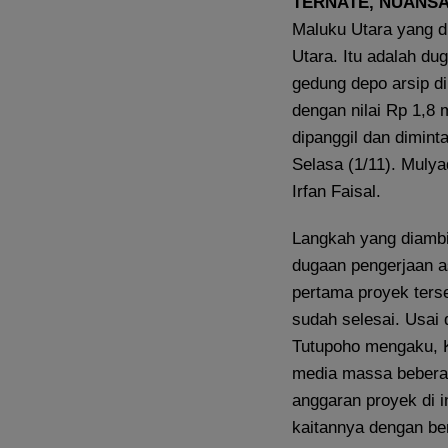
TERNATE, NUANS
Maluku Utara yang d
Utara. Itu adalah d
gedung depo arsip d
dengan nilai Rp 1,8 
dipanggil dan dimint
Selasa (1/11). Muly
Irfan Faisal.
Langkah yang diambi
dugaan pengerjaan as
pertama proyek ters
sudah selesai. Usai 
Tutupoho mengaku, K
media massa beberap
anggaran proyek di i
kaitannya dengan ber