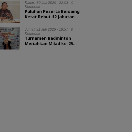
Kepala LAN RI
Kamis, 30 Juli 2026 - 22:03
0
Komentar
Puluhan Peserta Bersaing
Ketat Rebut 12 Jabatan
Eselon II Pemkot Ternate
Jumat, 31 Juli 2026 - 19:57
0
Komentar
Turnamen Badminton
Meriahkan Milad ke-25
UMMU, Rektor Tekankan
Sportivitas