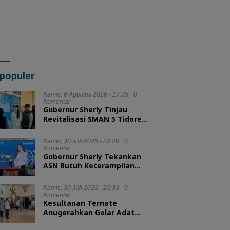
populer
Kamis, 6 Agustus 2026 - 17:35
0
Komentar
Gubernur Sherly Tinjau
Revitalisasi SMAN 5 Tidore
Kepulauan
Kamis, 30 Juli 2026 - 22:20
0
Komentar
Gubernur Sherly Tekankan
ASN Butuh Keterampilan
Menyelesaikan Masalah
Kamis, 30 Juli 2026 - 22:33
0
Komentar
Kesultanan Ternate
Anugerahkan Gelar Adat
untuk Kepala BKN dan