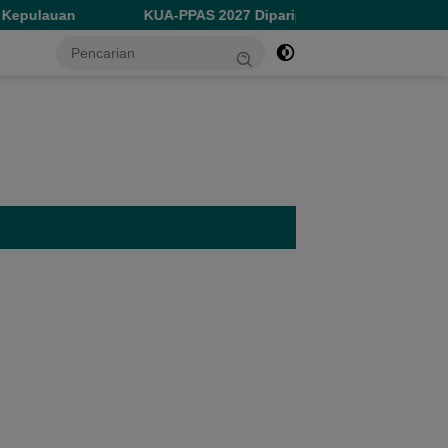
KUA-PPAS 2027 Diparipurnakan, Jalan Trans Kie Raha Jadi Priori
tutup