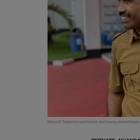
Mulyadi Tutupoho saat keluar dari ruang pemeriksaan d