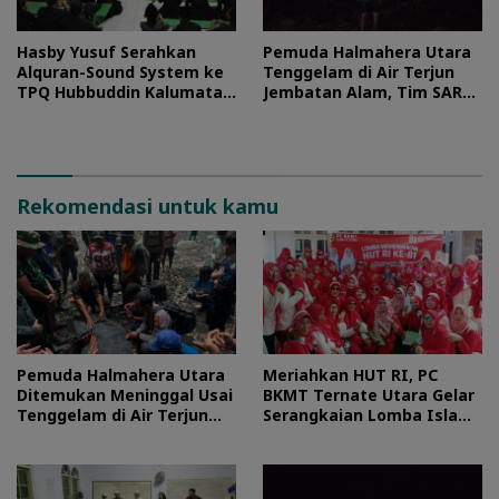
Hasby Yusuf Serahkan
Pemuda Halmahera Utara
Alquran-Sound System ke
Tenggelam di Air Terjun
TPQ Hubbuddin Kalumata
Jembatan Alam, Tim SAR
Ternate
Turun Tangan
Rekomendasi untuk kamu
Pemuda Halmahera Utara
Meriahkan HUT RI, PC
Ditemukan Meninggal Usai
BKMT Ternate Utara Gelar
Tenggelam di Air Terjun
Serangkaian Lomba Islami
Jembatan Alam
dan Edukatif