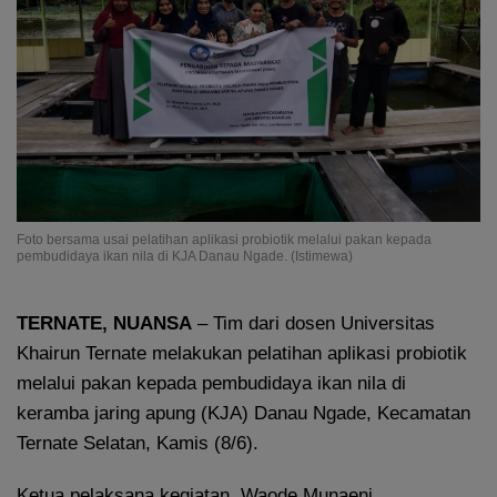
Foto bersama usai pelatihan aplikasi probiotik melalui pakan kepada
pembudidaya ikan nila di KJA Danau Ngade. (Istimewa)
TERNATE, NUANSA
– Tim dari dosen Universitas
Khairun Ternate melakukan pelatihan aplikasi probiotik
melalui pakan kepada pembudidaya ikan nila di
keramba jaring apung (KJA) Danau Ngade, Kecamatan
Ternate Selatan, Kamis (8/6).
Ketua pelaksana kegiatan, Waode Munaeni,