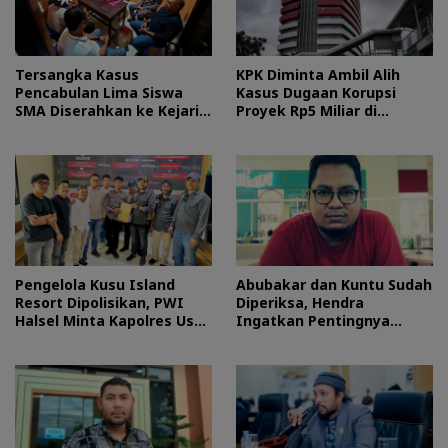
Tersangka Kasus
KPK Diminta Ambil Alih
Pencabulan Lima Siswa
Kasus Dugaan Korupsi
SMA Diserahkan ke Kejari
Proyek Rp5 Miliar di
Morotai
Halteng
Pengelola Kusu Island
Abubakar dan Kuntu Sudah
Resort Dipolisikan, PWI
Diperiksa, Hendra
Halsel Minta Kapolres Usut
Ingatkan Pentingnya
Tuntas
Proses Hukum