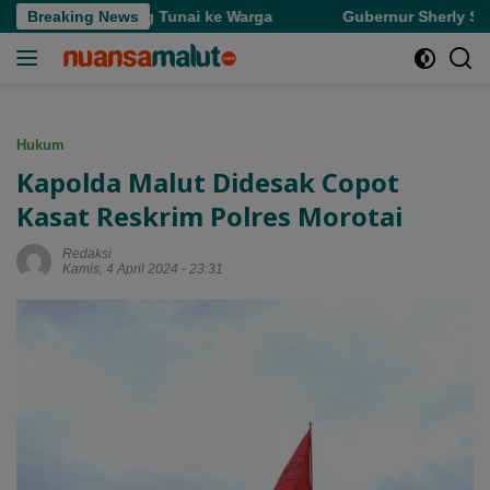
Langsung
 dan Uang Tunai ke Warga
Breaking News
Gubernur Sherly Semangati An
ke
konten
Hukum
Kapolda Malut Didesak Copot
Kasat Reskrim Polres Morotai
Redaksi
Kamis, 4 April 2024 - 23:31