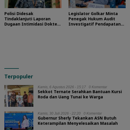
Polisi Didesak
Legislator Golkar Minta
Tindaklanjuti Laporan
Penegak Hukum Audit
Dugaan Intimidasi Dokter
Investigatif Pendapatan
RSUD Jailolo
BLUD RSUD Jailolo
Terpopuler
Kamis, 6 Agustus 2026 - 15:17
0 Komentar
Sekkot Ternate Serahkan Bantuan Kursi
Roda dan Uang Tunai ke Warga
Kamis, 30 Juli 2026 - 22:20
0 Komentar
Gubernur Sherly Tekankan ASN Butuh
Keterampilan Menyelesaikan Masalah