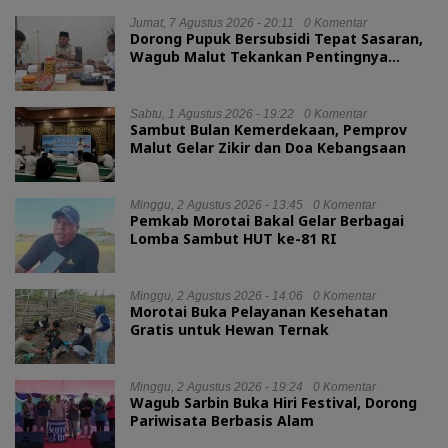
Jumat, 7 Agustus 2026 - 20:11
0 Komentar
Dorong Pupuk Bersubsidi Tepat Sasaran,
Wagub Malut Tekankan Pentingnya
Digitalisasi
Sabtu, 1 Agustus 2026 - 19:22
0 Komentar
Sambut Bulan Kemerdekaan, Pemprov
Malut Gelar Zikir dan Doa Kebangsaan
Minggu, 2 Agustus 2026 - 13:45
0 Komentar
Pemkab Morotai Bakal Gelar Berbagai
Lomba Sambut HUT ke-81 RI
Minggu, 2 Agustus 2026 - 14:06
0 Komentar
Morotai Buka Pelayanan Kesehatan
Gratis untuk Hewan Ternak
Minggu, 2 Agustus 2026 - 19:24
0 Komentar
Wagub Sarbin Buka Hiri Festival, Dorong
Pariwisata Berbasis Alam