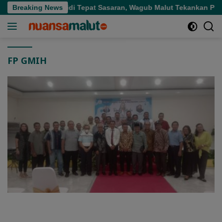
Langsung
g Pupuk Bersubsidi Tepat Sasaran, Wagub Malut Tekankan Pentin
Breaking News
ke
konten
FP GMIH