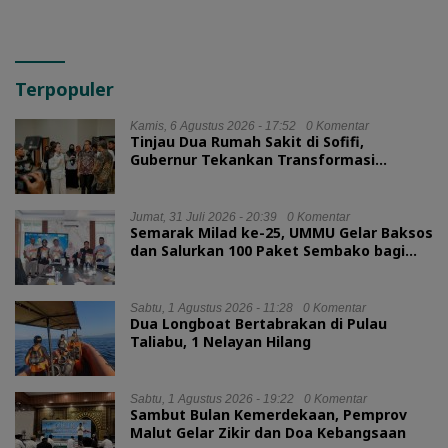
Terpopuler
Kamis, 6 Agustus 2026 - 17:52
0 Komentar
Tinjau Dua Rumah Sakit di Sofifi,
Gubernur Tekankan Transformasi
Layanan Kesehatan
Jumat, 31 Juli 2026 - 20:39
0 Komentar
Semarak Milad ke-25, UMMU Gelar Baksos
dan Salurkan 100 Paket Sembako bagi
Mahasiswa Kurang Mampu
Sabtu, 1 Agustus 2026 - 11:28
0 Komentar
Dua Longboat Bertabrakan di Pulau
Taliabu, 1 Nelayan Hilang
Sabtu, 1 Agustus 2026 - 19:22
0 Komentar
Sambut Bulan Kemerdekaan, Pemprov
Malut Gelar Zikir dan Doa Kebangsaan