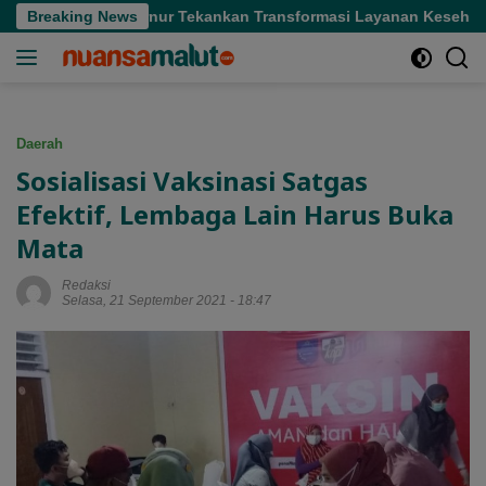
Langsung
ofifi, Gubernur Tekankan Transformasi Layanan Kesehatan
Breaking News
ke
konten
Daerah
Sosialisasi Vaksinasi Satgas
Efektif, Lembaga Lain Harus Buka
Mata
Redaksi
Selasa, 21 September 2021 - 18:47