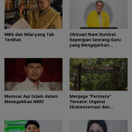
MBG dan Nilai yang Tak
Obituari Nam Rumkel:
Terlihat
Kepergian Seorang Guru
yang Mengajarkan
Kesederhanaan
Memoar Api Islam dalam
Menjaga “Permata”
Menegakkan NKRI
Ternate: Urgensi
Ekokonservasi dan
Perlindungan Kawasan
Pulo Tareba