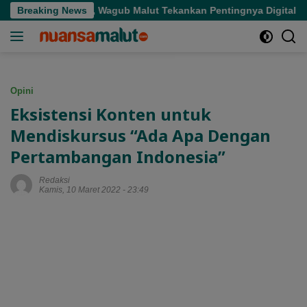
Langsung
asaran, Wagub Malut Tekankan Pentingnya Digitalisasi
Breaking News
ke
konten
Opini
Eksistensi Konten untuk
Mendiskursus “Ada Apa Dengan
Pertambangan Indonesia”
Redaksi
Kamis, 10 Maret 2022 - 23:49