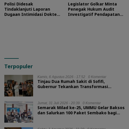
Polisi Didesak
Legislator Golkar Minta
Tindaklanjuti Laporan
Penegak Hukum Audit
Dugaan Intimidasi Dokter
Investigatif Pendapatan
RSUD Jailolo
BLUD RSUD Jailolo
Terpopuler
Kamis, 6 Agustus 2026 - 17:52
0 Komentar
Tinjau Dua Rumah Sakit di Sofifi,
Gubernur Tekankan Transformasi
Layanan Kesehatan
Jumat, 31 Juli 2026 - 20:39
0 Komentar
Semarak Milad ke-25, UMMU Gelar Baksos
dan Salurkan 100 Paket Sembako bagi
Mahasiswa Kurang Mampu