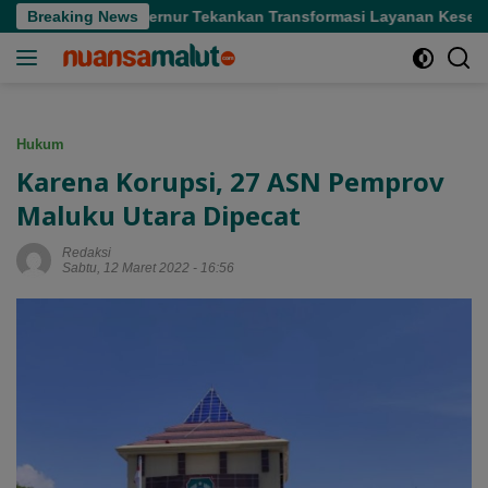
Langsung
i Sofifi, Gubernur Tekankan Transformasi Layanan Kesehatan
Breaking News
ke
konten
Hukum
Karena Korupsi, 27 ASN Pemprov
Maluku Utara Dipecat
Redaksi
Sabtu, 12 Maret 2022 - 16:56