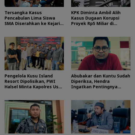
Tersangka Kasus
KPK Diminta Ambil Alih
Pencabulan Lima Siswa
Kasus Dugaan Korupsi
SMA Diserahkan ke Kejari
Proyek Rp5 Miliar di
Morotai
Halteng
Pengelola Kusu Island
Abubakar dan Kuntu Sudah
Resort Dipolisikan, PWI
Diperiksa, Hendra
Halsel Minta Kapolres Usut
Ingatkan Pentingnya
Tuntas
Proses Hukum