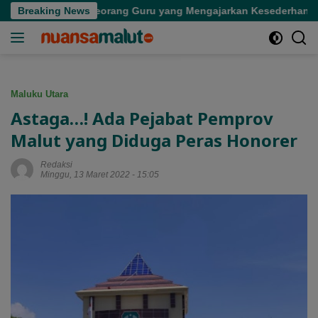
Langsung
Kepergian Seorang Guru yang Mengajarkan Kesederhanaan
Breaking News
ke
konten
Maluku Utara
Astaga…! Ada Pejabat Pemprov
Malut yang Diduga Peras Honorer
Redaksi
Minggu, 13 Maret 2022 - 15:05