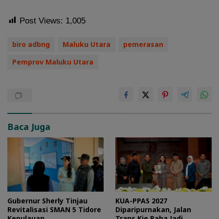
Post Views:
1,005
biro adbng
Maluku Utara
pemerasan
Pemprov Maluku Utara
Baca Juga
Gubernur Sherly Tinjau
KUA-PPAS 2027
Revitalisasi SMAN 5 Tidore
Diparipurnakan, Jalan
Kepulauan
Trans Kie Raha Jadi