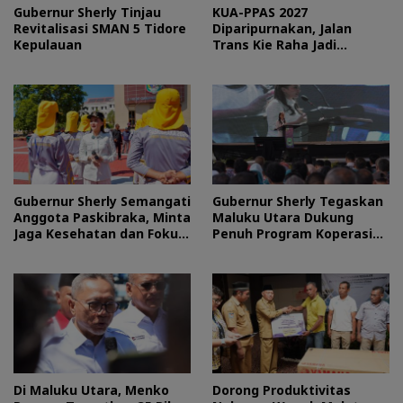
Gubernur Sherly Tinjau
KUA-PPAS 2027
Revitalisasi SMAN 5 Tidore
Diparipurnakan, Jalan
Kepulauan
Trans Kie Raha Jadi
Prioritas
Gubernur Sherly Semangati
Gubernur Sherly Tegaskan
Anggota Paskibraka, Minta
Maluku Utara Dukung
Jaga Kesehatan dan Fokus
Penuh Program Koperasi
Jalani Latihan
Merah Putih
Di Maluku Utara, Menko
Dorong Produktivitas