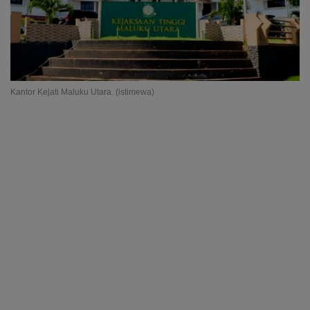
Kantor Kejati Maluku Utara. (istimewa)