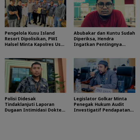
Pengelola Kusu Island
Abubakar dan Kuntu Sudah
Resort Dipolisikan, PWI
Diperiksa, Hendra
Halsel Minta Kapolres Usut
Ingatkan Pentingnya
Tuntas
Proses Hukum
Polisi Didesak
Legislator Golkar Minta
Tindaklanjuti Laporan
Penegak Hukum Audit
Dugaan Intimidasi Dokter
Investigatif Pendapatan
RSUD Jailolo
BLUD RSUD Jailolo