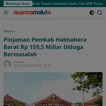
Langsung
Tenggelam di Air Terjun Jembatan Alam, Tim SAR Turun Tangan
Breaking News
ke
konten
Hukum
Pinjaman Pemkab Halmahera
Barat Rp 159,5 Miliar Diduga
Bermasalah
Redaksi
Senin, 14 Maret 2022 - 23:36