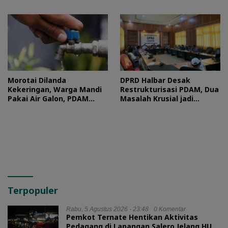
Sultan Baabullah
Morotai Dilanda
DPRD Halbar Desak
Kekeringan, Warga Mandi
Restrukturisasi PDAM, Dua
Pakai Air Galon, PDAM
Masalah Krusial jadi
Buka Suara
Sorotan
Terpopuler
Rabu, 5 Agustus 2026 - 23:48
0 Komentar
Pemkot Ternate Hentikan Aktivitas
Pedagang di Lapangan Salero Jelang HUT