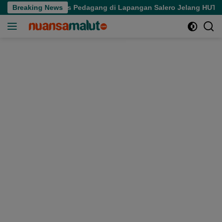
Langsung
tikan Aktivitas Pedagang di Lapangan Salero Jelang HUT RI
Breaking News
ke
konten