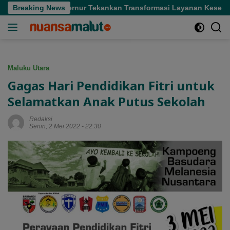
Langsung
 Sofifi, Gubernur Tekankan Transformasi Layanan Kesehatan
Breaking News
ke
konten
Maluku Utara
Gagas Hari Pendidikan Fitri untuk
Selamatkan Anak Putus Sekolah
Redaksi
Senin, 2 Mei 2022 - 22:30