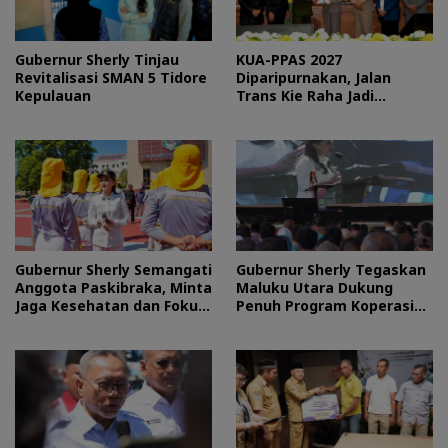
Gubernur Sherly Tinjau
KUA-PPAS 2027
Revitalisasi SMAN 5 Tidore
Diparipurnakan, Jalan
Kepulauan
Trans Kie Raha Jadi
Prioritas
Gubernur Sherly Semangati
Gubernur Sherly Tegaskan
Anggota Paskibraka, Minta
Maluku Utara Dukung
Jaga Kesehatan dan Fokus
Penuh Program Koperasi
Jalani Latihan
Merah Putih