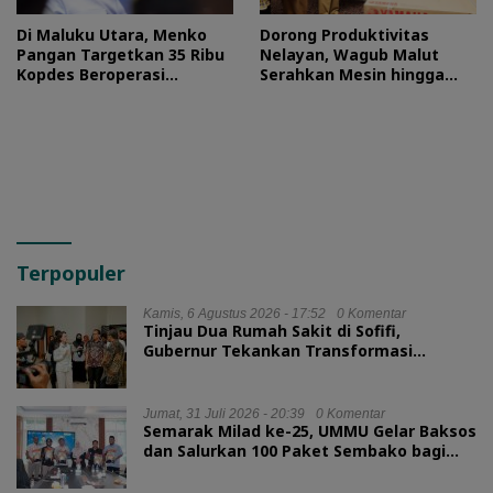
Di Maluku Utara, Menko
Dorong Produktivitas
Pangan Targetkan 35 Ribu
Nelayan, Wagub Malut
Kopdes Beroperasi
Serahkan Mesin hingga
September 2026
Dokumen Legalitas
Terpopuler
Kamis, 6 Agustus 2026 - 17:52
0 Komentar
Tinjau Dua Rumah Sakit di Sofifi,
Gubernur Tekankan Transformasi
Layanan Kesehatan
Jumat, 31 Juli 2026 - 20:39
0 Komentar
Semarak Milad ke-25, UMMU Gelar Baksos
dan Salurkan 100 Paket Sembako bagi
Mahasiswa Kurang Mampu