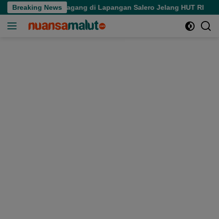
Langsung
Aktivitas Pedagang di Lapangan Salero Jelang HUT RI
Breaking News
Sp
ke
konten