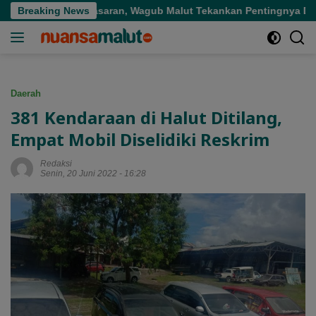
Langsung
di Tepat Sasaran, Wagub Malut Tekankan Pentingnya Digitalisas
Breaking News
ke
konten
Daerah
381 Kendaraan di Halut Ditilang,
Empat Mobil Diselidiki Reskrim
Redaksi
Senin, 20 Juni 2022 - 16:28