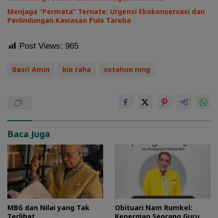
Menjaga “Permata” Ternate: Urgensi Ekokonservasi dan
Perlindungan Kawasan Pulo Tareba
Post Views:
965
Basri Amin
kie raha
setahun nmg
Baca Juga
MBG dan Nilai yang Tak
Obituari Nam Rumkel:
Terlihat
Kepergian Seorang Guru