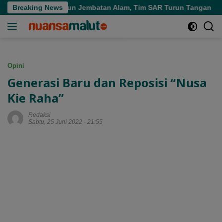
Langsung
i Air Terjun Jembatan Alam, Tim SAR Turun Tangan
Breaking News
Pers
ke
konten
Opini
Generasi Baru dan Reposisi “Nusa
Kie Raha”
Redaksi
Sabtu, 25 Juni 2022 - 21:55