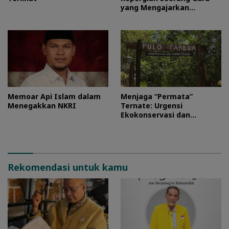
yang Mengajarkan
Kesederhanaan
Memoar Api Islam dalam
Menjaga “Permata”
Menegakkan NKRI
Ternate: Urgensi
Ekokonservasi dan
Perlindungan Kawasan
Pulo Tareba
Rekomendasi untuk kamu