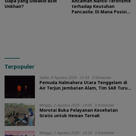
Siapa yang Diwakili BEM
Ancaman Narko-Terorisme
Unkhair?
terhadap Keutuhan
Pancasila: Di Mana Posisi
HMI?
Terpopuler
Sabtu, 8 Agustus 2026 - 21:54
0 Komentar
Pemuda Halmahera Utara Tenggelam di
Air Terjun Jembatan Alam, Tim SAR Turun
Tangan
Minggu, 2 Agustus 2026 - 14:06
0 Komentar
Morotai Buka Pelayanan Kesehatan
Gratis untuk Hewan Ternak
Minggu, 2 Agustus 2026 - 19:24
0 Komentar