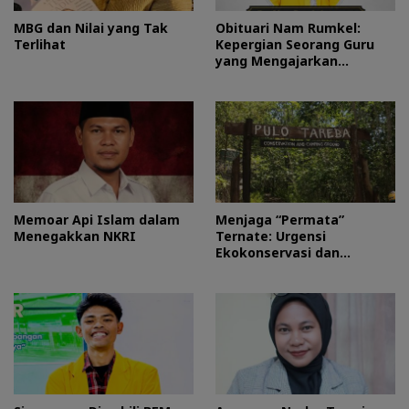
MBG dan Nilai yang Tak
Obituari Nam Rumkel:
Terlihat
Kepergian Seorang Guru
yang Mengajarkan
Kesederhanaan
Memoar Api Islam dalam
Menjaga “Permata”
Menegakkan NKRI
Ternate: Urgensi
Ekokonservasi dan
Perlindungan Kawasan
Pulo Tareba