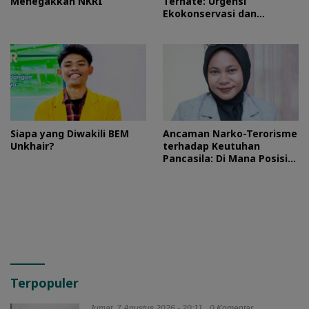
Menegakkan NKRI
Ternate: Urgensi
Ekokonservasi dan
Perlindungan Kawasan
Pulo Tareba
Siapa yang Diwakili BEM
Ancaman Narko-Terorisme
Unkhair?
terhadap Keutuhan
Pancasila: Di Mana Posisi
HMI?
Terpopuler
Jumat, 7 Agustus 2026 - 20:11
0 Komentar