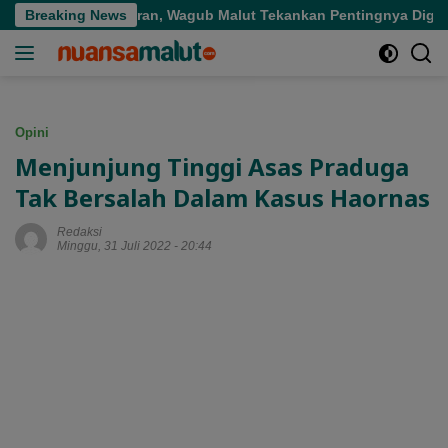
Langsung
epat Sasaran, Wagub Malut Tekankan Pentingnya Digitalisasi
Breaking News
ke
konten
Opini
Menjunjung Tinggi Asas Praduga
Tak Bersalah Dalam Kasus Haornas
Redaksi
Minggu, 31 Juli 2022 - 20:44