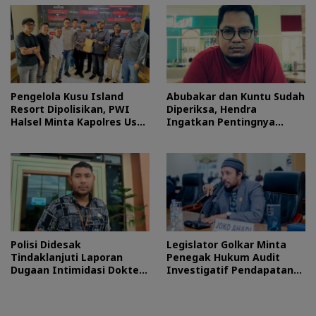
Pengelola Kusu Island
Abubakar dan Kuntu Sudah
Resort Dipolisikan, PWI
Diperiksa, Hendra
Halsel Minta Kapolres Usut
Ingatkan Pentingnya
Tuntas
Proses Hukum
Polisi Didesak
Legislator Golkar Minta
Tindaklanjuti Laporan
Penegak Hukum Audit
Dugaan Intimidasi Dokter
Investigatif Pendapatan
RSUD Jailolo
BLUD RSUD Jailolo