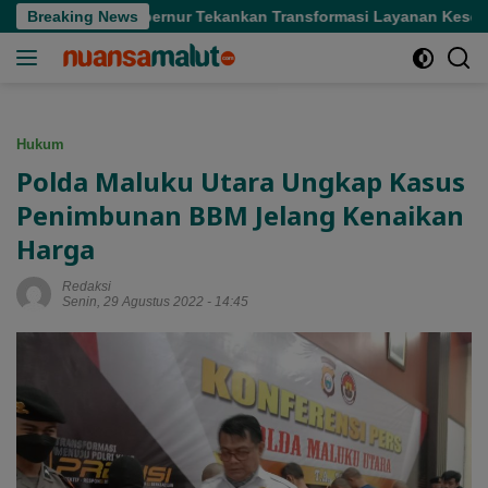
Langsung
i Sofifi, Gubernur Tekankan Transformasi Layanan Kesehatan
Breaking News
ke
konten
Hukum
Polda Maluku Utara Ungkap Kasus
Penimbunan BBM Jelang Kenaikan
Harga
Redaksi
Senin, 29 Agustus 2022 - 14:45