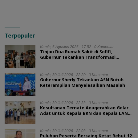
Terpopuler
Kamis, 6 Agustus 2026 - 17:52
0 Komentar
Tinjau Dua Rumah Sakit di Sofifi,
Gubernur Tekankan Transformasi
Layanan Kesehatan
Kamis, 30 Juli 2026 - 22:20
0 Komentar
Gubernur Sherly Tekankan ASN Butuh
Keterampilan Menyelesaikan Masalah
Kamis, 30 Juli 2026 - 22:33
0 Komentar
Kesultanan Ternate Anugerahkan Gelar
Adat untuk Kepala BKN dan Kepala LAN
RI
Kamis, 30 Juli 2026 - 22:03
0 Komentar
Puluhan Peserta Bersaing Ketat Rebut 12