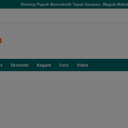
puk Bersubsidi Tepat Sasaran, Wagub Malut Tekankan Pentingnya
as
Ekonomi
Ragam
Foto
Video