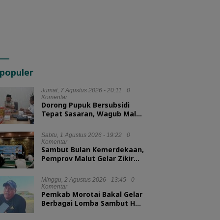
populer
Jumat, 7 Agustus 2026 - 20:11
0
Komentar
Dorong Pupuk Bersubsidi
Tepat Sasaran, Wagub Malut
Tekankan Pentingnya
Digitalisasi
Sabtu, 1 Agustus 2026 - 19:22
0
Komentar
Sambut Bulan Kemerdekaan,
Pemprov Malut Gelar Zikir
dan Doa Kebangsaan
Minggu, 2 Agustus 2026 - 13:45
0
Komentar
Pemkab Morotai Bakal Gelar
Berbagai Lomba Sambut HUT
ke-81 RI