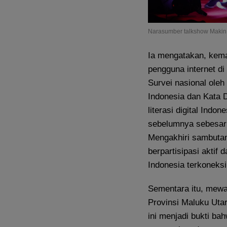
Narasumber talkshow Makin 
Ia mengatakan, kemam
pengguna internet di 
Survei nasional ole
Indonesia dan Kata 
literasi digital Indo
sebelumnya sebesar 3
Mengakhiri sambuta
berpartisipasi aktif 
Indonesia terkoneksi
Sementara itu, mewa
Provinsi Maluku Ut
ini menjadi bukti ba