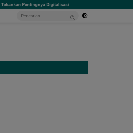
 Digitalisasi
Hasby Yusuf Salurkan Ratusan Paket Makan
tutup