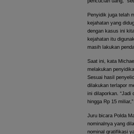
pencucian uang,” se
Penyidik juga telah 
kejahatan yang didug
dengan kasus ini kit
kejahatan itu diguna
masih lakukan penda
Saat ini, kata Michae
melakukan penyidikan
Sesuai hasil penyel
dilakukan terlapor m
ini dilaporkan. “Jadi
hingga Rp 15 miliar,”
Juru bicara Polda Ma
nominalnya yang dila
nominal gratifikasi y