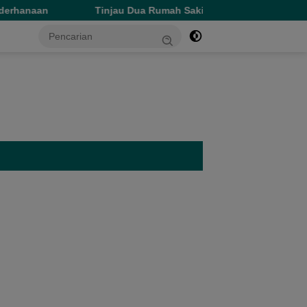
Tinjau Dua Rumah Sakit di Sofifi, Gubernur Tekankan Transfo
tutup