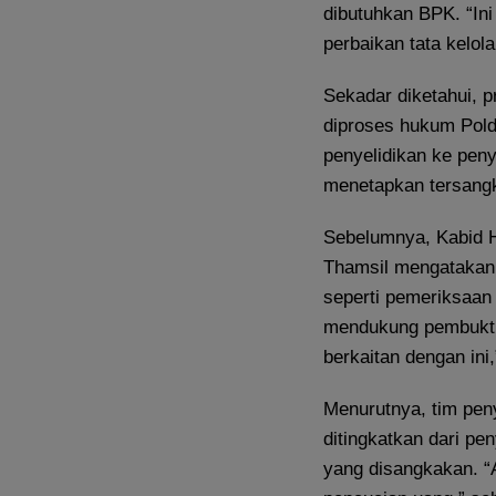
dibutuhkan BPK. “In
perbaikan tata kelol
Sekadar diketahui,
diproses hukum Pold
penyelidikan ke peny
menetapkan tersang
Sebelumnya, Kabid H
Thamsil mengatakan,
seperti pemeriksaan 
mendukung pembuktia
berkaitan dengan ini,
Menurutnya, tim peny
ditingkatkan dari pe
yang disangkakan. “A