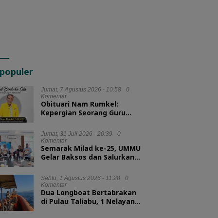
populer
Jumat, 7 Agustus 2026 - 10:58
0
Komentar
Obituari Nam Rumkel:
Kepergian Seorang Guru
yang Mengajarkan
Kesederhanaan
Jumat, 31 Juli 2026 - 20:39
0
Komentar
Semarak Milad ke-25, UMMU
Gelar Baksos dan Salurkan
100 Paket Sembako bagi
Mahasiswa Kurang Mampu
Sabtu, 1 Agustus 2026 - 11:28
0
Komentar
Dua Longboat Bertabrakan
di Pulau Taliabu, 1 Nelayan
Hilang