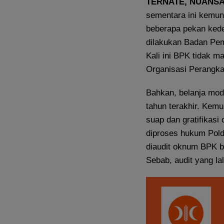
TERNATE, NUANS
sementara ini kemun
beberapa pekan kede
dilakukan Badan Pem
Kali ini BPK tidak m
Organisasi Perangka
Bahkan, belanja mod
tahun terakhir. Kem
suap dan gratifikas
diproses hukum Pold
diaudit oknum BPK be
Sebab, audit yang la