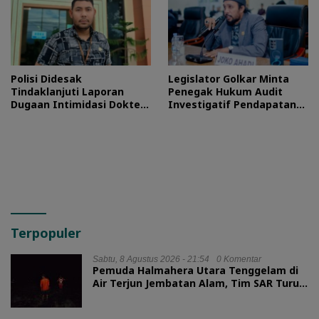
Polisi Didesak
Legislator Golkar Minta
Tindaklanjuti Laporan
Penegak Hukum Audit
Dugaan Intimidasi Dokter
Investigatif Pendapatan
RSUD Jailolo
BLUD RSUD Jailolo
Terpopuler
Sabtu, 8 Agustus 2026 - 21:54
0 Komentar
Pemuda Halmahera Utara Tenggelam di
Air Terjun Jembatan Alam, Tim SAR Turun
Tangan