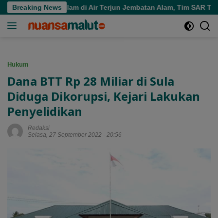
Langsung
ara Tenggelam di Air Terjun Jembatan Alam, Tim SAR Turun Tan
Breaking News
ke
konten
Hukum
Dana BTT Rp 28 Miliar di Sula
Diduga Dikorupsi, Kejari Lakukan
Penyelidikan
Redaksi
Selasa, 27 September 2022 - 20:56