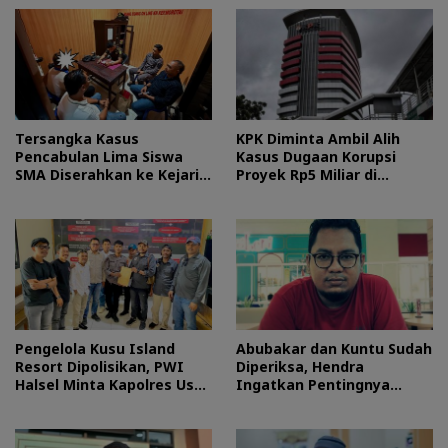
Tersangka Kasus
KPK Diminta Ambil Alih
Pencabulan Lima Siswa
Kasus Dugaan Korupsi
SMA Diserahkan ke Kejari
Proyek Rp5 Miliar di
Morotai
Halteng
Pengelola Kusu Island
Abubakar dan Kuntu Sudah
Resort Dipolisikan, PWI
Diperiksa, Hendra
Halsel Minta Kapolres Usut
Ingatkan Pentingnya
Tuntas
Proses Hukum