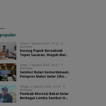
populer
Jumat, 7 Agustus 2026 - 20:11
0
Komentar
Dorong Pupuk Bersubsidi
Tepat Sasaran, Wagub Malut
Tekankan Pentingnya
Digitalisasi
Sabtu, 1 Agustus 2026 - 19:22
0
Komentar
Sambut Bulan Kemerdekaan,
Pemprov Malut Gelar Zikir
dan Doa Kebangsaan
Minggu, 2 Agustus 2026 - 13:45
0
Komentar
Pemkab Morotai Bakal Gelar
Berbagai Lomba Sambut HUT
ke-81 RI