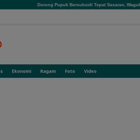
orong Pupuk Bersubsidi Tepat Sasaran, Wagub Malut Tekankan Pe
as
Ekonomi
Ragam
Foto
Video