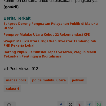
komitmen bersama untuk diselesaikan,” pungkasnya.
(gon/rii)
Berita Terkait
Sekprov Dorong Penguatan Pelayanan Publik di Maluku
Utara
Pemprov Maluku Utara Kebut 22 Rekomendasi KPK
Wagub Maluku Utara Ingatkan Investor Tambang tak
PHK Pekerja Lokal
Dorong Pupuk Bersubsidi Tepat Sasaran, Wagub Malut
Tekankan Pentingnya Digitalisasi
Post Views:
912
mabes polri
polda maluku utara
polwan
sulastri