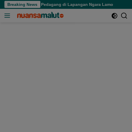
Langsung
kan Aktivitas Pedagang di Lapangan Ngara Lamo
Breaking News
Sekprov
ke
konten