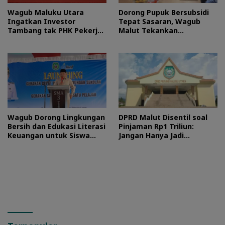
Wagub Maluku Utara
Dorong Pupuk Bersubsidi
Ingatkan Investor
Tepat Sasaran, Wagub
Tambang tak PHK Pekerja
Malut Tekankan
Lokal
Pentingnya Digitalisasi
Wagub Dorong Lingkungan
DPRD Malut Disentil soal
Bersih dan Edukasi Literasi
Pinjaman Rp1 Triliun:
Keuangan untuk Siswa
Jangan Hanya Jadi
Maluku Utara
Stempel