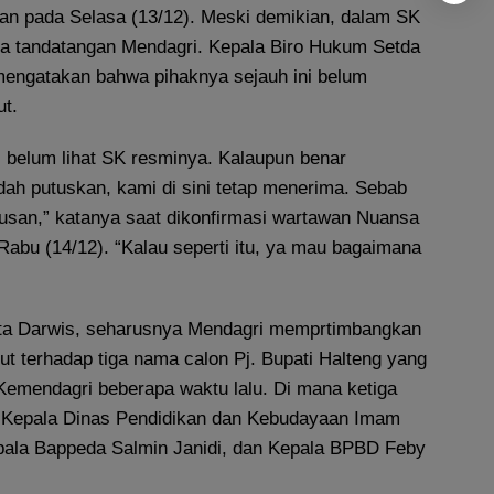
kan pada Selasa (13/12). Meski demikian, dalam SK
era tandatangan Mendagri. Kepala Biro Hukum Setda
mengatakan bahwa pihaknya sejauh ini belum
t.
i belum lihat SK resminya. Kalaupun benar
dah putuskan, kami di sini tetap menerima. Sebab
usan,” katanya saat dikonfirmasi wartawan Nuansa
abu (14/12). “Kalau seperti itu, ya mau bagaimana
ta Darwis, seharusnya Mendagri memprtimbangkan
t terhadap tiga nama calon Pj. Bupati Halteng yang
 Kemendagri beberapa waktu lalu. Di mana ketiga
i Kepala Dinas Pendidikan dan Kebudayaan Imam
ala Bappeda Salmin Janidi, dan Kepala BPBD Feby