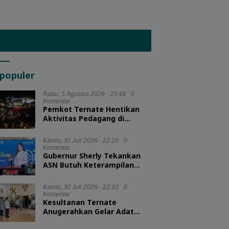
populer
Rabu, 5 Agustus 2026 - 23:48
0
Komentar
Pemkot Ternate Hentikan
Aktivitas Pedagang di
Lapangan Salero Jelang HUT
RI
Kamis, 30 Juli 2026 - 22:20
0
Komentar
Gubernur Sherly Tekankan
ASN Butuh Keterampilan
Menyelesaikan Masalah
Kamis, 30 Juli 2026 - 22:33
0
Komentar
Kesultanan Ternate
Anugerahkan Gelar Adat
untuk Kepala BKN dan