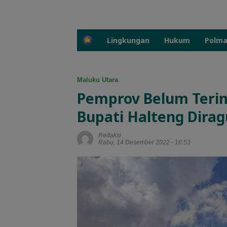
H
Lingkungan
Hukum
Polm
o
m
e
Maluku Utara
Pemprov Belum Terima
Bupati Halteng Dira
Redaksi
Rabu, 14 Desember 2022 - 16:53