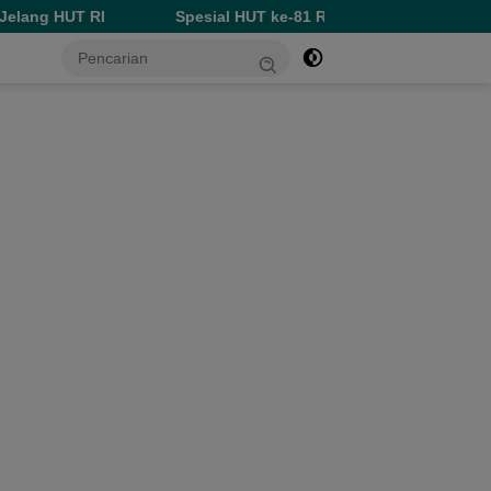
Spesial HUT ke-81 RI, Perumda Ake Gaale Diskon Pemasanga
tutup