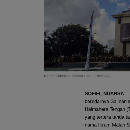
Kantor Gubernur Maluku Utara. (istimewa)
SOFIFI, NUANSA
– 
beredarnya Salinan 
Halmahera Tengah (T
yang tertera tanda t
nama Ikram Malan Sa