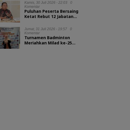
Kepala LAN RI
Kamis, 30 Juli 2026 - 22:03
0
Komentar
Puluhan Peserta Bersaing
Ketat Rebut 12 Jabatan
Eselon II Pemkot Ternate
Jumat, 31 Juli 2026 - 19:57
0
Komentar
Turnamen Badminton
Meriahkan Milad ke-25
UMMU, Rektor Tekankan
Sportivitas