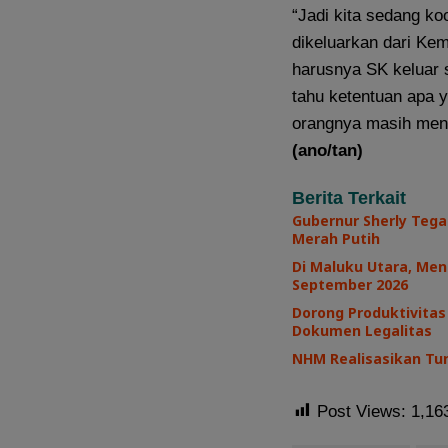
“Jadi kita sedang k
dikeluarkan dari Kem
harusnya SK keluar s
tahu ketentuan apa y
orangnya masih mend
(ano/tan)
Berita Terkait
Gubernur Sherly Teg
Merah Putih
Di Maluku Utara, Men
September 2026
Dorong Produktivita
Dokumen Legalitas
NHM Realisasikan Tu
Post Views:
1,16