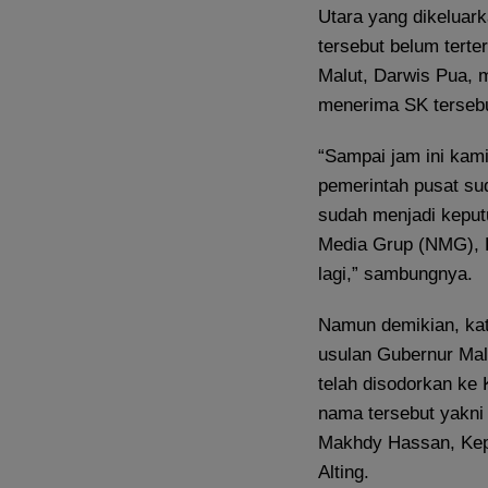
Utara yang dikeluar
tersebut belum tert
Malut, Darwis Pua, 
menerima SK tersebu
“Sampai jam ini kam
pemerintah pusat su
sudah menjadi keput
Media Grup (NMG), R
lagi,” sambungnya.
Namun demikian, ka
usulan Gubernur Malu
telah disodorkan ke
nama tersebut yakn
Makhdy Hassan, Kep
Alting.