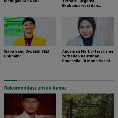
Menegakkan NKRI
Ternate: Urgensi
Ekokonservasi dan
Perlindungan Kawasan
Pulo Tareba
Siapa yang Diwakili BEM
Ancaman Narko-Terorisme
Unkhair?
terhadap Keutuhan
Pancasila: Di Mana Posisi
HMI?
Rekomendasi untuk kamu