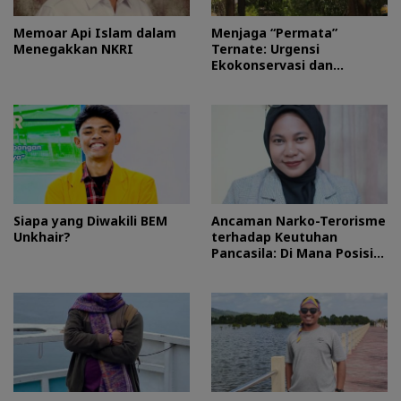
Memoar Api Islam dalam
Menjaga “Permata”
Menegakkan NKRI
Ternate: Urgensi
Ekokonservasi dan
Perlindungan Kawasan
Pulo Tareba
Siapa yang Diwakili BEM
Ancaman Narko-Terorisme
Unkhair?
terhadap Keutuhan
Pancasila: Di Mana Posisi
HMI?