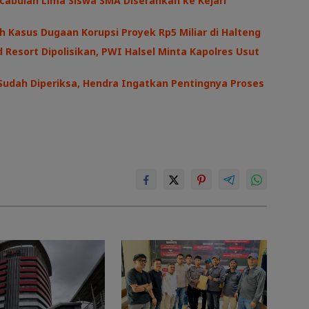
cabulan Lima Siswa SMA Diserahkan ke Kejari
h Kasus Dugaan Korupsi Proyek Rp5 Miliar di Halteng
 Resort Dipolisikan, PWI Halsel Minta Kapolres Usut
Sudah Diperiksa, Hendra Ingatkan Pentingnya Proses