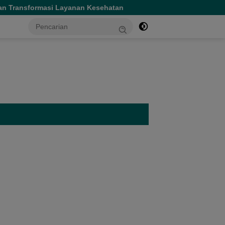
anan Kesehatan
Gubernur Sherly Tinjau Revitalisasi SMA
tutup