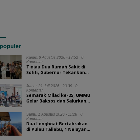
populer
Kamis, 6 Agustus 2026 - 17:52
0
Komentar
Tinjau Dua Rumah Sakit di
Sofifi, Gubernur Tekankan
Transformasi Layanan
Kesehatan
Jumat, 31 Juli 2026 - 20:39
0
Komentar
Semarak Milad ke-25, UMMU
Gelar Baksos dan Salurkan
100 Paket Sembako bagi
Mahasiswa Kurang Mampu
Sabtu, 1 Agustus 2026 - 11:28
0
Komentar
Dua Longboat Bertabrakan
di Pulau Taliabu, 1 Nelayan
Hilang