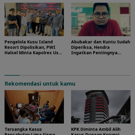
Pengelola Kusu Island
Abubakar dan Kuntu Sudah
Resort Dipolisikan, PWI
Diperiksa, Hendra
Halsel Minta Kapolres Usut
Ingatkan Pentingnya
Tuntas
Proses Hukum
Rekomendasi untuk kamu
Tersangka Kasus
KPK Diminta Ambil Alih
Pencabulan Lima Siswa
Kasus Dugaan Korupsi