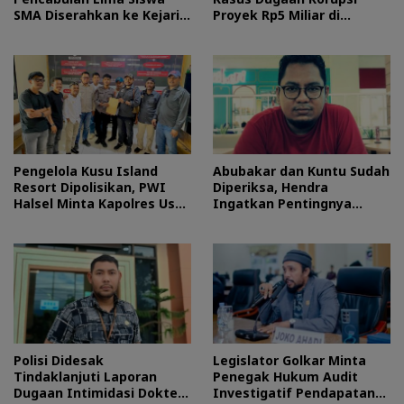
SMA Diserahkan ke Kejari
Proyek Rp5 Miliar di
Morotai
Halteng
Pengelola Kusu Island
Abubakar dan Kuntu Sudah
Resort Dipolisikan, PWI
Diperiksa, Hendra
Halsel Minta Kapolres Usut
Ingatkan Pentingnya
Tuntas
Proses Hukum
Polisi Didesak
Legislator Golkar Minta
Tindaklanjuti Laporan
Penegak Hukum Audit
Dugaan Intimidasi Dokter
Investigatif Pendapatan