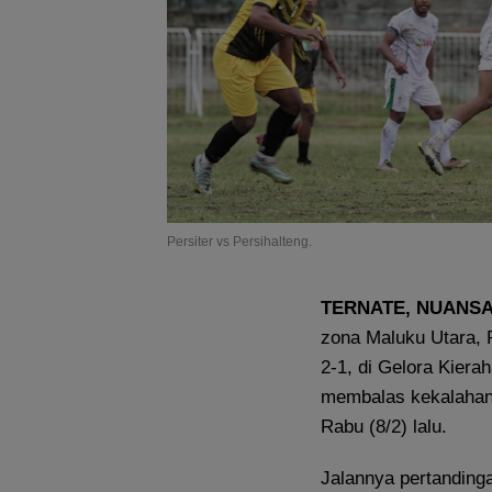
Persiter vs Persihalteng.
TERNATE, NUANS
zona Maluku Utara, P
2-1, di Gelora Kiera
membalas kekalahann
Rabu (8/2) lalu.
Jalannya pertandinga