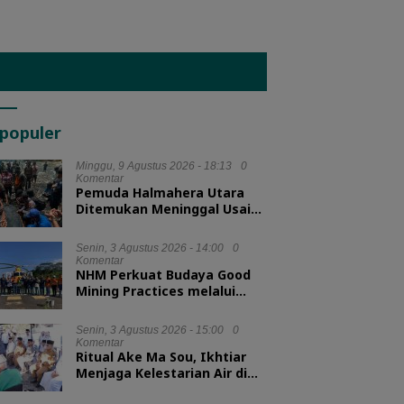
populer
Minggu, 9 Agustus 2026 - 18:13
0
Komentar
Pemuda Halmahera Utara
Ditemukan Meninggal Usai
Tenggelam di Air Terjun
Jembatan Alam
Senin, 3 Agustus 2026 - 14:00
0
Komentar
NHM Perkuat Budaya Good
Mining Practices melalui
Binwas Terpadu ESDM
Senin, 3 Agustus 2026 - 15:00
0
Komentar
Ritual Ake Ma Sou, Ikhtiar
Menjaga Kelestarian Air di
Ternate