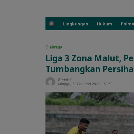
H
Lingkungan
Hukum
Polm
o
m
e
Olahraga
Liga 3 Zona Malut, P
Tumbangkan Persihal
Redaksi
Minggu, 12 Februari 2023 - 18:53