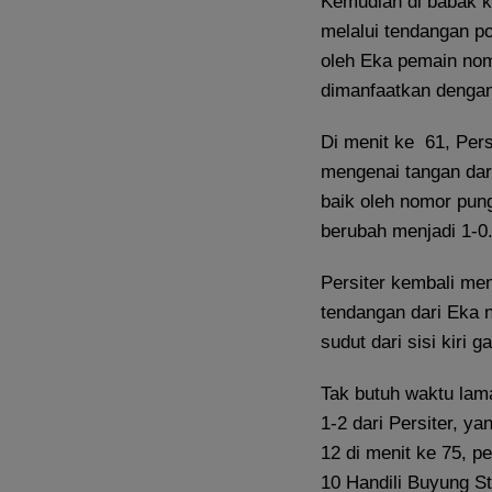
Kemudian di babak k
melalui tendangan po
oleh Eka pemain nom
dimanfaatkan dengan
Di menit ke 61, Persi
mengenai tangan dar
baik oleh nomor pun
berubah menjadi 1-0
Persiter kembali me
tendangan dari Eka 
sudut dari sisi kiri 
Tak butuh waktu lam
1-2 dari Persiter, y
12 di menit ke 75, 
10 Handili Buyung Str