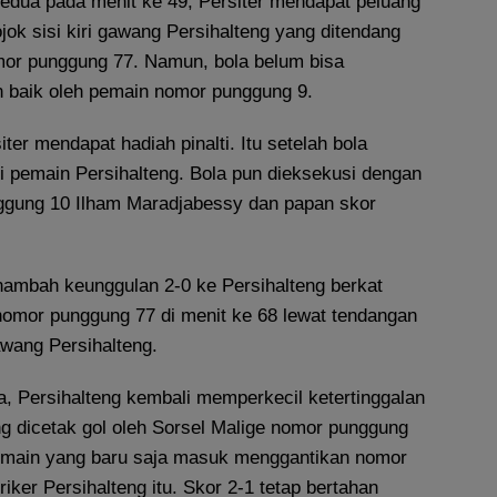
edua pada menit ke 49, Persiter mendapat peluang
jok sisi kiri gawang Persihalteng yang ditendang
or punggung 77. Namun, bola belum bisa
 baik oleh pemain nomor punggung 9.
ter mendapat hadiah pinalti. Itu setelah bola
i pemain Persihalteng. Bola pun dieksekusi dengan
ggung 10 Ilham Maradjabessy dan papan skor
.
nambah keunggulan 2-0 ke Persihalteng berkat
nomor punggung 77 di menit ke 68 lewat tendangan
gawang Persihalteng.
a, Persihalteng kembali memperkecil ketertinggalan
ang dicetak gol oleh Sorsel Malige nomor punggung
pemain yang baru saja masuk menggantikan nomor
iker Persihalteng itu. Skor 2-1 tetap bertahan