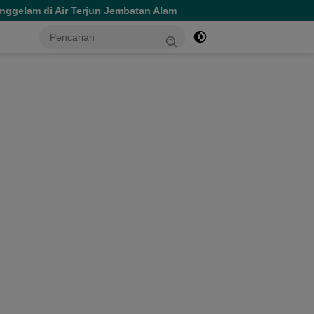
n Jembatan Alam
Meriahkan HUT RI, PC BKMT Ternate Utar
tutup