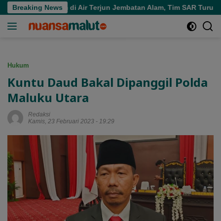
Langsung
ra Tenggelam di Air Terjun Jembatan Alam, Tim SAR Turun Tanga
Breaking News
ke
konten
Hukum
Kuntu Daud Bakal Dipanggil Polda
Maluku Utara
Redaksi
Kamis, 23 Februari 2023 - 19:29