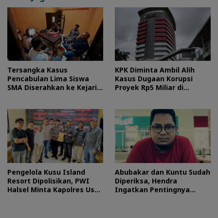
Tersangka Kasus
KPK Diminta Ambil Alih
Pencabulan Lima Siswa
Kasus Dugaan Korupsi
SMA Diserahkan ke Kejari
Proyek Rp5 Miliar di
Morotai
Halteng
Pengelola Kusu Island
Abubakar dan Kuntu Sudah
Resort Dipolisikan, PWI
Diperiksa, Hendra
Halsel Minta Kapolres Usut
Ingatkan Pentingnya
Tuntas
Proses Hukum