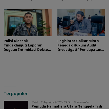
Tuntas
Proses Hukum
Polisi Didesak
Legislator Golkar Minta
Tindaklanjuti Laporan
Penegak Hukum Audit
Dugaan Intimidasi Dokter
Investigatif Pendapatan
RSUD Jailolo
BLUD RSUD Jailolo
Terpopuler
Sabtu, 8 Agustus 2026 - 21:54
0 Komentar
Pemuda Halmahera Utara Tenggelam di