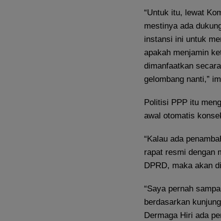
“Untuk itu, lewat Ko
mestinya ada dukung
instansi ini untuk 
apakah menjamin ket
dimanfaatkan secara
gelombang nanti,” i
Politisi PPP itu men
awal otomatis kons
“Kalau ada penambaha
rapat resmi dengan 
DPRD, maka akan dib
“Saya pernah sampai
berdasarkan kunjunga
Dermaga Hiri ada pe