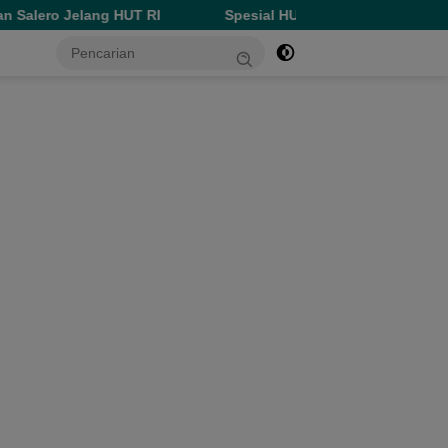
ang HUT RI
Spesial HUT ke-81 RI, Perumda Ake Gaale Dis
tutup