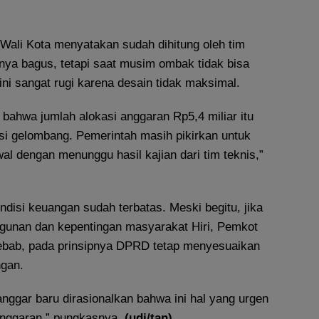
 Wali Kota menyatakan sudah dihitung oleh tim
nya bagus, tetapi saat musim ombak tidak bisa
ini sangat rugi karena desain tidak maksimal.
 bahwa jumlah alokasi anggaran Rp5,4 miliar itu
i gelombang. Pemerintah masih pikirkan untuk
al dengan menunggu hasil kajian dari tim teknis,”
disi keuangan sudah terbatas. Meski begitu, jika
unan dan kepentingan masyarakat Hiri, Pemkot
 Sebab, pada prinsipnya DPRD tetap menyesuaikan
ngan.
anggar baru dirasionalkan bahwa ini hal yang urgen
anggaran,” pungkasnya.
(udi/tan)