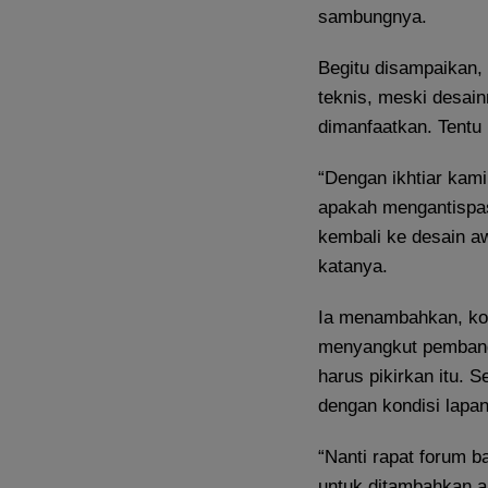
sambungnya.
Begitu disampaikan,
teknis, meski desain
dimanfaatkan. Tentu 
“Dengan ikhtiar kami
apakah mengantispas
kembali ke desain aw
katanya.
Ia menambahkan, kon
menyangkut pembang
harus pikirkan itu.
dengan kondisi lapa
“Nanti rapat forum b
untuk ditambahkan 