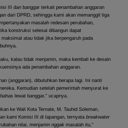
misi III dan banggar terkait penambahan anggaran
an dari DPRD, sehingga kami akan memanggil tiga
mempertanyakan masalah redesain perubahan,
ika konstruksi selesai dibangun dapat
 maksimal atau tidak jika berpengaruh pada
mbuhnya.
gaku, kalau tidak menjamin, maka kembali ke desain
ekuensinya ada penambahan anggaran.
n (anggaran), dibutuhkan berapa lagi. Ini nanti
mereka. Kemudian setelah pemerintah menyurat ke
ahas lewat banggar,” ucapnya.
kan ke Wali Kota Ternate, M. Tauhid Soleman,
n kami Komisi III di lapangan, ternyata
breakwater
rubahan nilai, menjamin
nggak
masalah itu,”