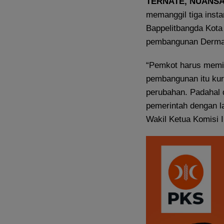
TERNATE, NUANS
memanggil tiga insta
Bappelitbangda Kota
pembangunan Dermaga
“Pemkot harus memik
pembangunan itu kura
perubahan. Padahal d
pemerintah dengan lan
Wakil Ketua Komisi I