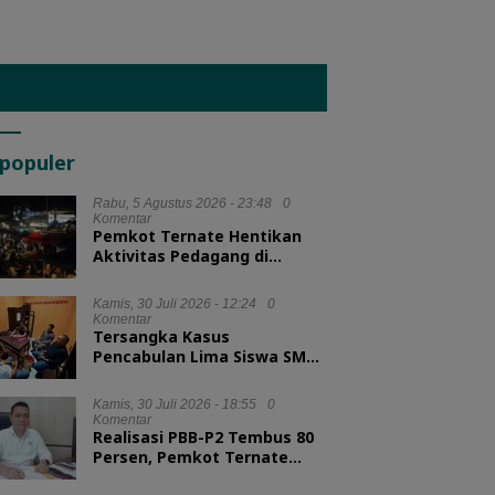
populer
Rabu, 5 Agustus 2026 - 23:48
0
Komentar
Pemkot Ternate Hentikan
Aktivitas Pedagang di
Lapangan Salero Jelang HUT
RI
Kamis, 30 Juli 2026 - 12:24
0
Komentar
Tersangka Kasus
Pencabulan Lima Siswa SMA
Diserahkan ke Kejari
Morotai
Kamis, 30 Juli 2026 - 18:55
0
Komentar
Realisasi PBB-P2 Tembus 80
Persen, Pemkot Ternate
Optimis Target Tercapai