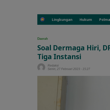
H
Lingkungan
Hukum
Polm
o
m
e
Daerah
Soal Dermaga Hiri, D
Tiga Instansi
Redaksi
Senin, 27 Februari 2023 - 15:27