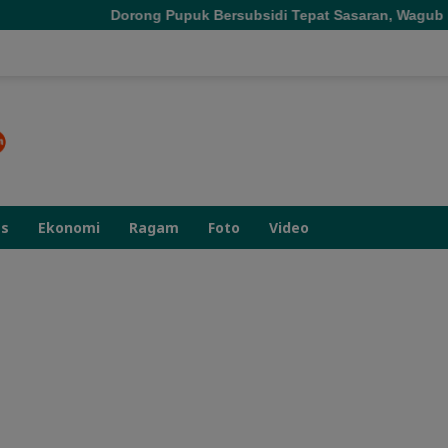
ng Pupuk Bersubsidi Tepat Sasaran, Wagub Malut Tekankan Penti
as
Ekonomi
Ragam
Foto
Video