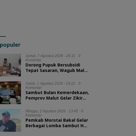
populer
Jumat, 7 Agustus 2026 - 20:11
0
Komentar
Dorong Pupuk Bersubsidi
Tepat Sasaran, Wagub Malut
Tekankan Pentingnya
Digitalisasi
Sabtu, 1 Agustus 2026 - 19:22
0
Komentar
Sambut Bulan Kemerdekaan,
Pemprov Malut Gelar Zikir
dan Doa Kebangsaan
Minggu, 2 Agustus 2026 - 13:45
0
Komentar
Pemkab Morotai Bakal Gelar
Berbagai Lomba Sambut HUT
ke-81 RI