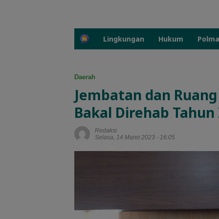
H
Lingkungan
Hukum
Polm
o
m
e
Daerah
Jembatan dan Ruang
Bakal Direhab Tahun 
Redaksi
Selasa, 14 Maret 2023 - 16:05