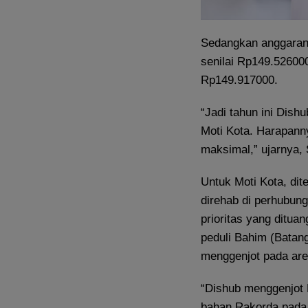
Sedangkan anggaran 
senilai Rp149.52600
Rp149.917000.
“Jadi tahun ini Dish
Moti Kota. Harapanny
maksimal,” ujarnya, 
Untuk Moti Kota, di
direhab di perhubun
prioritas yang ditua
peduli Bahim (Batang 
menggenjot pada are
“Dishub menggenjot
bahan Rakorda pada 