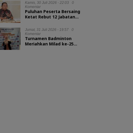
Kepala LAN RI
Kamis, 30 Juli 2026 - 22:03
0
Komentar
Puluhan Peserta Bersaing
Ketat Rebut 12 Jabatan
Eselon II Pemkot Ternate
Jumat, 31 Juli 2026 - 19:57
0
Komentar
Turnamen Badminton
Meriahkan Milad ke-25
UMMU, Rektor Tekankan
Sportivitas