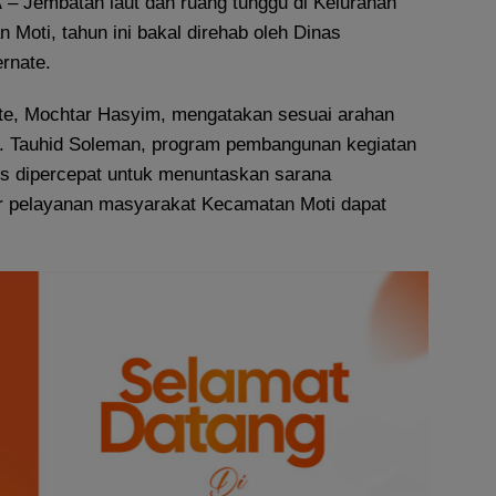
A
– Jembatan laut dan ruang tunggu di Kelurahan
 Moti, tahun ini bakal direhab oleh Dinas
rnate.
te, Mochtar Hasyim, mengatakan sesuai arahan
M. Tauhid Soleman, program pembangunan kegiatan
rus dipercepat untuk menuntaskan sarana
gar pelayanan masyarakat Kecamatan Moti dapat