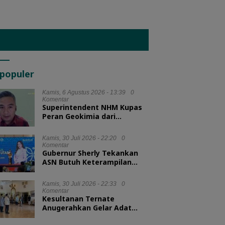
populer
Kamis, 6 Agustus 2026 - 13:39
0
Komentar
Superintendent NHM Kupas
Peran Geokimia dari
Eksplorasi hingga Ekstraksi
dalam Webinar MGEI-SC UNG
Kamis, 30 Juli 2026 - 22:20
0
Komentar
Gubernur Sherly Tekankan
ASN Butuh Keterampilan
Menyelesaikan Masalah
Kamis, 30 Juli 2026 - 22:33
0
Komentar
Kesultanan Ternate
Anugerahkan Gelar Adat
untuk Kepala BKN dan