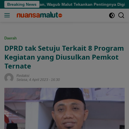
Langsung
Tepat Sasaran, Wagub Malut Tekankan Pentingnya Digitalisasi
Breaking News
ke
konten
Daerah
DPRD tak Setuju Terkait 8 Program
Kegiatan yang Diusulkan Pemkot
Ternate
Redaksi
Selasa, 4 April 2023 - 16:30