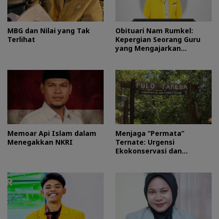
MBG dan Nilai yang Tak
Obituari Nam Rumkel:
Terlihat
Kepergian Seorang Guru
yang Mengajarkan
Kesederhanaan
Memoar Api Islam dalam
Menjaga “Permata”
Menegakkan NKRI
Ternate: Urgensi
Ekokonservasi dan
Perlindungan Kawasan
Pulo Tareba