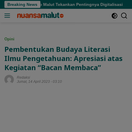
Langsung
gub Malut Tekankan Pentingnya Digitalisasi
Breaking News
Hasby Yusu
ke
konten
Opini
Pembentukan Budaya Literasi
Ilmu Pengetahuan: Apresiasi atas
Kegiatan “Bacan Membaca”
Redaksi
Jumat, 14 April 2023 - 03:10