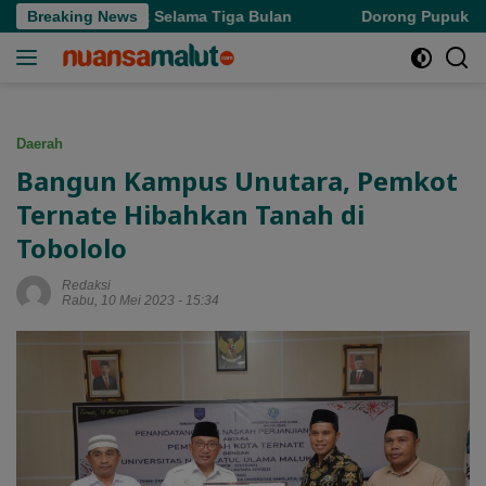
Langsung
Denda Pajak Selama Tiga Bulan
Breaking News
Dorong Pupuk Bersubsidi
ke
konten
Daerah
Bangun Kampus Unutara, Pemkot
Ternate Hibahkan Tanah di
Tobololo
Redaksi
Rabu, 10 Mei 2023 - 15:34