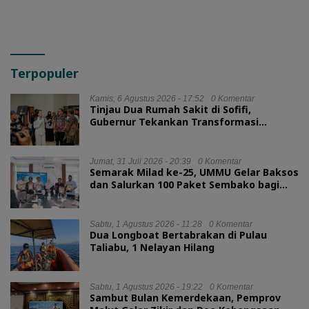
Terpopuler
Kamis, 6 Agustus 2026 - 17:52
0 Komentar
Tinjau Dua Rumah Sakit di Sofifi,
Gubernur Tekankan Transformasi
Layanan Kesehatan
Jumat, 31 Juli 2026 - 20:39
0 Komentar
Semarak Milad ke-25, UMMU Gelar Baksos
dan Salurkan 100 Paket Sembako bagi
Mahasiswa Kurang Mampu
Sabtu, 1 Agustus 2026 - 11:28
0 Komentar
Dua Longboat Bertabrakan di Pulau
Taliabu, 1 Nelayan Hilang
Sabtu, 1 Agustus 2026 - 19:22
0 Komentar
Sambut Bulan Kemerdekaan, Pemprov