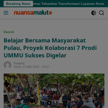
Langsung
ofifi, Gubernur Tekankan Transformasi Layanan Kesehatan
Breaking News
ke
konten
Daerah
Belajar Bersama Masyarakat
Pulau, Proyek Kolaborasi 7 Prodi
UMMU Sukses Digelar
Redaksi
Senin, 15 Mei 2023 - 14:11