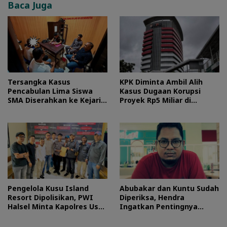
Baca Juga
Tersangka Kasus
KPK Diminta Ambil Alih
Pencabulan Lima Siswa
Kasus Dugaan Korupsi
SMA Diserahkan ke Kejari
Proyek Rp5 Miliar di
Morotai
Halteng
Pengelola Kusu Island
Abubakar dan Kuntu Sudah
Resort Dipolisikan, PWI
Diperiksa, Hendra
Halsel Minta Kapolres Usut
Ingatkan Pentingnya
Tuntas
Proses Hukum