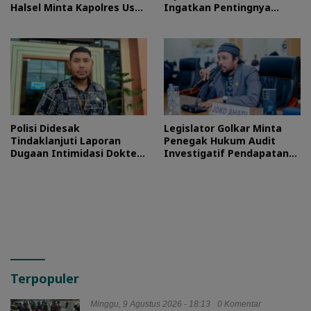
Halsel Minta Kapolres Usut
Ingatkan Pentingnya
Tuntas
Proses Hukum
Polisi Didesak
Legislator Golkar Minta
Tindaklanjuti Laporan
Penegak Hukum Audit
Dugaan Intimidasi Dokter
Investigatif Pendapatan
RSUD Jailolo
BLUD RSUD Jailolo
Terpopuler
Minggu, 9 Agustus 2026 - 18:13
0 Komentar