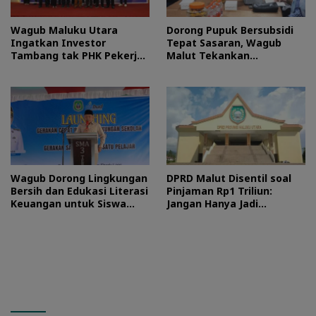
Wagub Maluku Utara
Dorong Pupuk Bersubsidi
Ingatkan Investor
Tepat Sasaran, Wagub
Tambang tak PHK Pekerja
Malut Tekankan
Lokal
Pentingnya Digitalisasi
Wagub Dorong Lingkungan
DPRD Malut Disentil soal
Bersih dan Edukasi Literasi
Pinjaman Rp1 Triliun:
Keuangan untuk Siswa
Jangan Hanya Jadi
Maluku Utara
Stempel