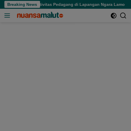
Langsung
 Tertibkan Aktivitas Pedagang di Lapangan Ngara Lamo
Breaking News
S
ke
konten