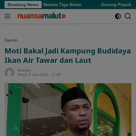
Langsung
Denda Pajak Selama Tiga Bulan
Breaking News
Dorong Pupuk Bersubsidi
ke
konten
Daerah
Moti Bakal Jadi Kampung Budidaya
Ikan Air Tawar dan Laut
Redaksi
Senin, 5 Juni 2023 - 21:08