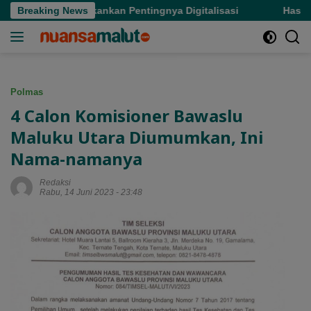
Langsung
ub Malut Tekankan Pentingnya Digitalisasi
Breaking News
Hasby Yusuf 
ke
konten
Polmas
4 Calon Komisioner Bawaslu
Maluku Utara Diumumkan, Ini
Nama-namanya
Redaksi
Rabu, 14 Juni 2023 - 23:48