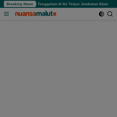
Langsung
ggal Usai Tenggelam di Air Terjun Jembatan Alam
Breaking News
Meri
ke
konten