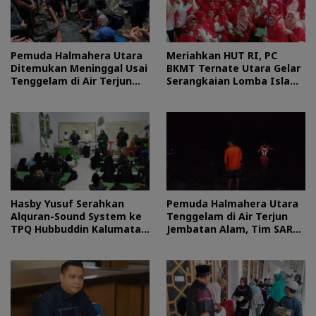
Pemuda Halmahera Utara
Meriahkan HUT RI, PC
Ditemukan Meninggal Usai
BKMT Ternate Utara Gelar
Tenggelam di Air Terjun
Serangkaian Lomba Islami
Jembatan Alam
dan Edukatif
Hasby Yusuf Serahkan
Pemuda Halmahera Utara
Alquran-Sound System ke
Tenggelam di Air Terjun
TPQ Hubbuddin Kalumata
Jembatan Alam, Tim SAR
Ternate
Turun Tangan