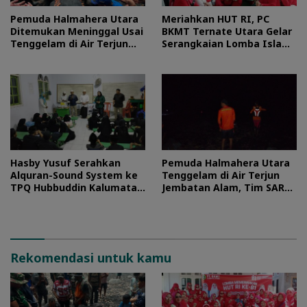
Pemuda Halmahera Utara
Meriahkan HUT RI, PC
Ditemukan Meninggal Usai
BKMT Ternate Utara Gelar
Tenggelam di Air Terjun
Serangkaian Lomba Islami
Jembatan Alam
dan Edukatif
Hasby Yusuf Serahkan
Pemuda Halmahera Utara
Alquran-Sound System ke
Tenggelam di Air Terjun
TPQ Hubbuddin Kalumata
Jembatan Alam, Tim SAR
Ternate
Turun Tangan
Rekomendasi untuk kamu