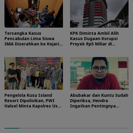
Tersangka Kasus
KPK Diminta Ambil Alih
Pencabulan Lima Siswa
Kasus Dugaan Korupsi
SMA Diserahkan ke Kejari
Proyek Rp5 Miliar di
Morotai
Halteng
Pengelola Kusu Island
Abubakar dan Kuntu Sudah
Resort Dipolisikan, PWI
Diperiksa, Hendra
Halsel Minta Kapolres Usut
Ingatkan Pentingnya
Tuntas
Proses Hukum