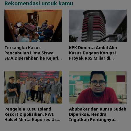
Rekomendasi untuk kamu
Tersangka Kasus
KPK Diminta Ambil Alih
Pencabulan Lima Siswa
Kasus Dugaan Korupsi
SMA Diserahkan ke Kejari
Proyek Rp5 Miliar di
Morotai
Halteng
Pengelola Kusu Island
Abubakar dan Kuntu Sudah
Resort Dipolisikan, PWI
Diperiksa, Hendra
Halsel Minta Kapolres Usut
Ingatkan Pentingnya
Tuntas
Proses Hukum