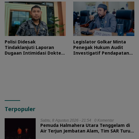
Polisi Didesak
Legislator Golkar Minta
Tindaklanjuti Laporan
Penegak Hukum Audit
Dugaan Intimidasi Dokter
Investigatif Pendapatan
RSUD Jailolo
BLUD RSUD Jailolo
Terpopuler
Sabtu, 8 Agustus 2026 - 21:54
0 Komentar
Pemuda Halmahera Utara Tenggelam di
Air Terjun Jembatan Alam, Tim SAR Turun
Tangan