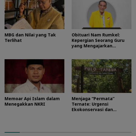
MBG dan Nilai yang Tak
Obituari Nam Rumkel:
Terlihat
Kepergian Seorang Guru
yang Mengajarkan
Kesederhanaan
Memoar Api Islam dalam
Menjaga “Permata”
Menegakkan NKRI
Ternate: Urgensi
Ekokonservasi dan
Perlindungan Kawasan
Pulo Tareba