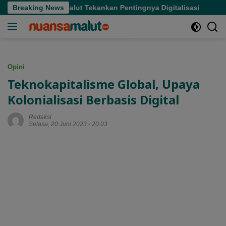
Langsung
Malut Tekankan Pentingnya Digitalisasi
Breaking News
Hasby Yusuf Sal
ke
konten
Opini
Teknokapitalisme Global, Upaya
Kolonialisasi Berbasis Digital
Redaksi
Selasa, 20 Juni 2023 - 20:03