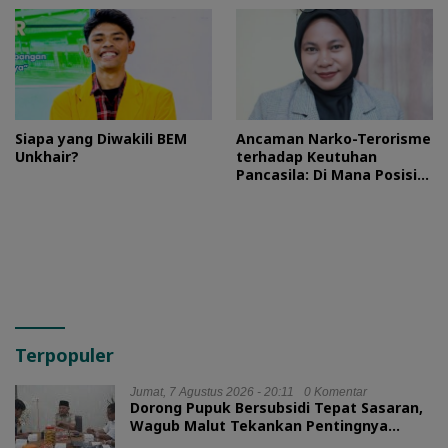
Pulo Tareba
Siapa yang Diwakili BEM
Ancaman Narko-Terorisme
Unkhair?
terhadap Keutuhan
Pancasila: Di Mana Posisi
HMI?
Terpopuler
Jumat, 7 Agustus 2026 - 20:11
0 Komentar
Dorong Pupuk Bersubsidi Tepat Sasaran,
Wagub Malut Tekankan Pentingnya
Digitalisasi