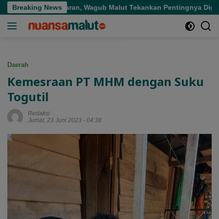
Langsung
Tepat Sasaran, Wagub Malut Tekankan Pentingnya Digitalisasi
Breaking News
ke
konten
Daerah
Kemesraan PT MHM dengan Suku
Togutil
Redaksi
Jumat, 23 Juni 2023 - 04:38