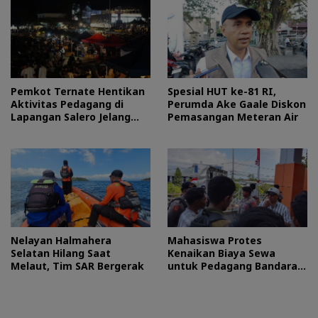
Pemkot Ternate Hentikan
Spesial HUT ke-81 RI,
Aktivitas Pedagang di
Perumda Ake Gaale Diskon
Lapangan Salero Jelang
Pemasangan Meteran Air
HUT RI
Nelayan Halmahera
Mahasiswa Protes
Selatan Hilang Saat
Kenaikan Biaya Sewa
Melaut, Tim SAR Bergerak
untuk Pedagang Bandara
Sultan Baabullah