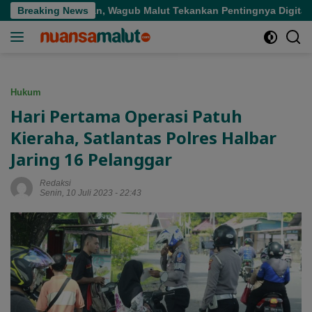
Langsung
epat Sasaran, Wagub Malut Tekankan Pentingnya Digitalisasi
Breaking News
ke
konten
Hukum
Hari Pertama Operasi Patuh
Kieraha, Satlantas Polres Halbar
Jaring 16 Pelanggar
Redaksi
Senin, 10 Juli 2023 - 22:43