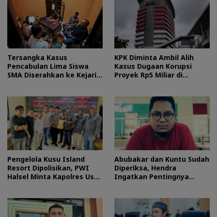
Tersangka Kasus
KPK Diminta Ambil Alih
Pencabulan Lima Siswa
Kasus Dugaan Korupsi
SMA Diserahkan ke Kejari
Proyek Rp5 Miliar di
Morotai
Halteng
Pengelola Kusu Island
Abubakar dan Kuntu Sudah
Resort Dipolisikan, PWI
Diperiksa, Hendra
Halsel Minta Kapolres Usut
Ingatkan Pentingnya
Tuntas
Proses Hukum