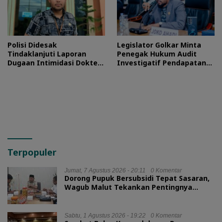
Polisi Didesak
Legislator Golkar Minta
Tindaklanjuti Laporan
Penegak Hukum Audit
Dugaan Intimidasi Dokter
Investigatif Pendapatan
RSUD Jailolo
BLUD RSUD Jailolo
Terpopuler
Jumat, 7 Agustus 2026 - 20:11
0 Komentar
Dorong Pupuk Bersubsidi Tepat Sasaran,
Wagub Malut Tekankan Pentingnya
Digitalisasi
Sabtu, 1 Agustus 2026 - 19:22
0 Komentar