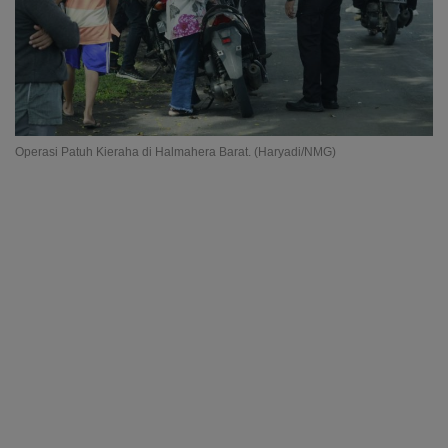
Operasi Patuh Kieraha di Halmahera Barat. (Haryadi/NMG)