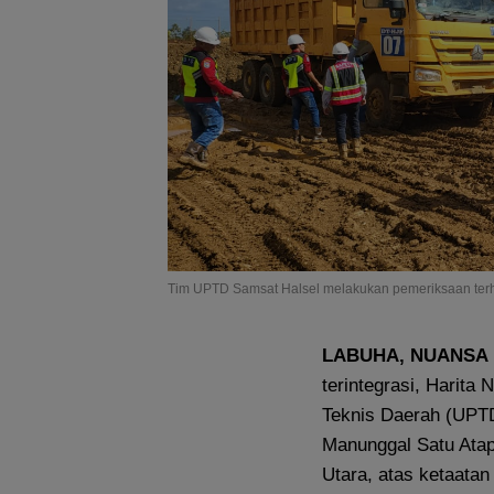
Tim UPTD Samsat Halsel melakukan pemeriksaan terh
LABUHA, NUANSA
terintegrasi, Harita
Teknis Daerah (UPTD
Manunggal Satu Ata
Utara, atas ketaata