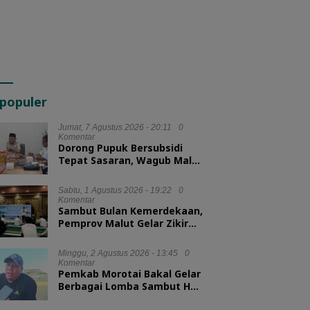
populer
Jumat, 7 Agustus 2026 - 20:11
0
Komentar
Dorong Pupuk Bersubsidi
Tepat Sasaran, Wagub Malut
Tekankan Pentingnya
Digitalisasi
Sabtu, 1 Agustus 2026 - 19:22
0
Komentar
Sambut Bulan Kemerdekaan,
Pemprov Malut Gelar Zikir
dan Doa Kebangsaan
Minggu, 2 Agustus 2026 - 13:45
0
Komentar
Pemkab Morotai Bakal Gelar
Berbagai Lomba Sambut HUT
ke-81 RI