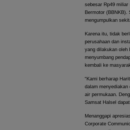
sebesar Rp49 miliar
Bermotor (BBNKB). Sa
mengumpulkan sekita
Karena itu, tidak be
perusahaan dan insta
yang dilakukan oleh 
menyumbang pendapat
kembali ke masyarak
“Kami berharap Harit
dalam menyediakan d
air permukaan. Deng
Samsat Halsel dapat 
Menanggapi apresia
Corporate Communic