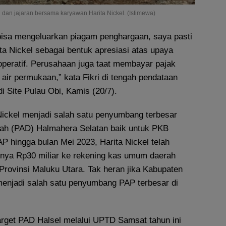
dan jajaran bersama karyawan Harita Nickel. (Istimewa)
 bisa mengeluarkan piagam penghargaan, saya pasti
ta Nickel sebagai bentuk apresiasi atas upaya
peratif. Perusahaan juga taat membayar pajak
air permukaan,” kata Fikri di tengah pendataan
 Site Pulau Obi, Kamis (20/7).
Nickel menjadi salah satu penyumbang terbesar
rah (PAD) Halmahera Selatan baik untuk PKB
P hingga bulan Mei 2023, Harita Nickel telah
nya Rp30 miliar ke rekening kas umum daerah
rovinsi Maluku Utara. Tak heran jika Kabupaten
enjadi salah satu penyumbang PAP terbesar di
target PAD Halsel melalui UPTD Samsat tahun ini