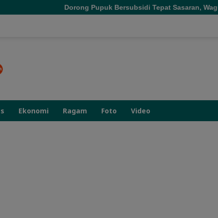
Dorong Pupuk Bersubsidi Tepat Sasaran, Wagub Malut Tekankan 
as
Ekonomi
Ragam
Foto
Video