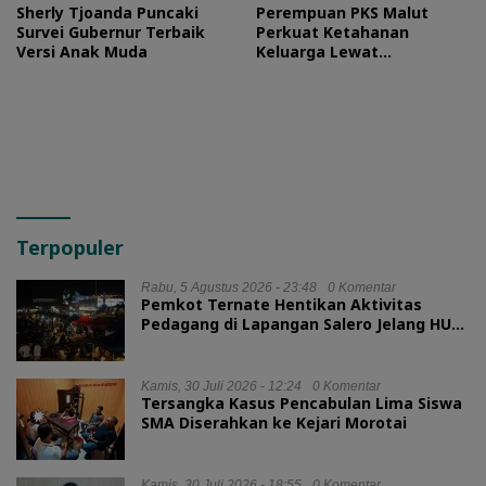
Sherly Tjoanda Puncaki
Perempuan PKS Malut
Survei Gubernur Terbaik
Perkuat Ketahanan
Versi Anak Muda
Keluarga Lewat
Silaturahmi Bareng Ketua
TP PKK Provinsi
Terpopuler
Rabu, 5 Agustus 2026 - 23:48
0 Komentar
Pemkot Ternate Hentikan Aktivitas
Pedagang di Lapangan Salero Jelang HUT
RI
Kamis, 30 Juli 2026 - 12:24
0 Komentar
Tersangka Kasus Pencabulan Lima Siswa
SMA Diserahkan ke Kejari Morotai
Kamis, 30 Juli 2026 - 18:55
0 Komentar