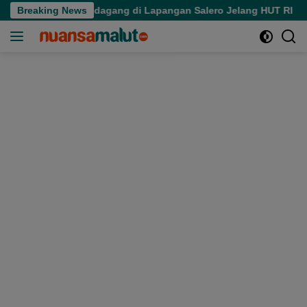
Langsung
Aktivitas Pedagang di Lapangan Salero Jelang HUT RI
Breaking News
Sp
ke
konten