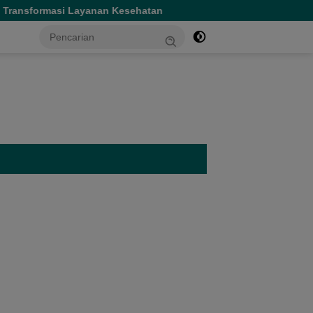
n Kesehatan
Gubernur Sherly Tinjau Revitalisasi SMAN 
tutup