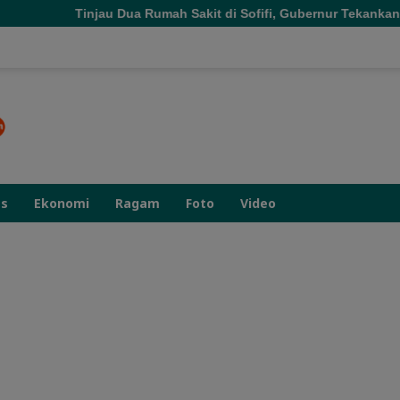
a Rumah Sakit di Sofifi, Gubernur Tekankan Transformasi Layana
as
Ekonomi
Ragam
Foto
Video