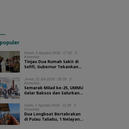
populer
Kamis, 6 Agustus 2026 - 17:52
0
Komentar
Tinjau Dua Rumah Sakit di
Sofifi, Gubernur Tekankan
Transformasi Layanan
Kesehatan
Jumat, 31 Juli 2026 - 20:39
0
Komentar
Semarak Milad ke-25, UMMU
Gelar Baksos dan Salurkan
100 Paket Sembako bagi
Mahasiswa Kurang Mampu
Sabtu, 1 Agustus 2026 - 11:28
0
Komentar
Dua Longboat Bertabrakan
di Pulau Taliabu, 1 Nelayan
Hilang