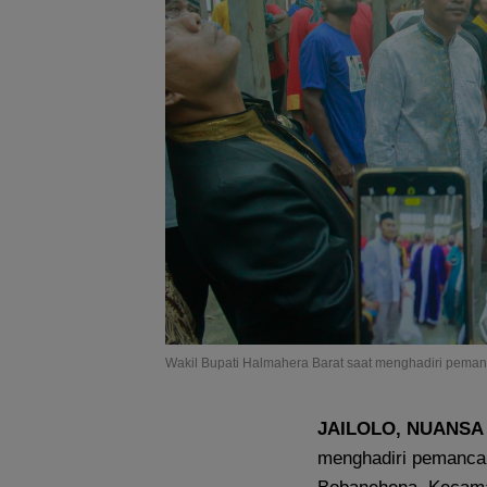
Wakil Bupati Halmahera Barat saat menghadiri peman
JAILOLO, NUANSA
menghadiri pemancan