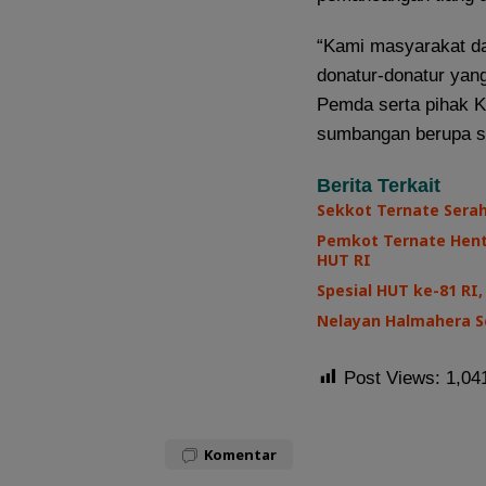
“Kami masyarakat d
donatur-donatur yan
Pemda serta pihak K
sumbangan berupa se
Berita Terkait
Sekkot Ternate Sera
Pemkot Ternate Henti
HUT RI
Spesial HUT ke-81 R
Nelayan Halmahera Se
Post Views:
1,04
Komentar