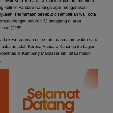
 –
Wali Kota Ternate, M Tauhid Soleman, meminta
ng kuliner Pandara Kananga agar mengenakan
rjualan. Permintaan tersebut disampaikan wali kota
emuan dengan seluruh 32 pedagang di area
lasa (22/8).
ada keseragaman di kostum, dan dalam waktu satu
i pakaian adat. Karena Pandara Kananga itu bagian
 identitas di Kampung Makassar sini tetap masih
.