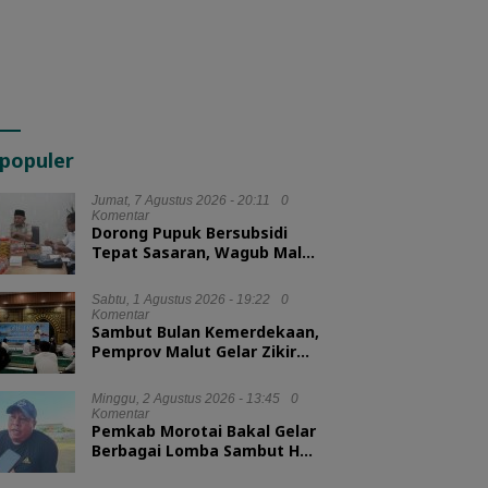
populer
Jumat, 7 Agustus 2026 - 20:11
0
Komentar
Dorong Pupuk Bersubsidi
Tepat Sasaran, Wagub Malut
Tekankan Pentingnya
Digitalisasi
Sabtu, 1 Agustus 2026 - 19:22
0
Komentar
Sambut Bulan Kemerdekaan,
Pemprov Malut Gelar Zikir
dan Doa Kebangsaan
Minggu, 2 Agustus 2026 - 13:45
0
Komentar
Pemkab Morotai Bakal Gelar
Berbagai Lomba Sambut HUT
ke-81 RI