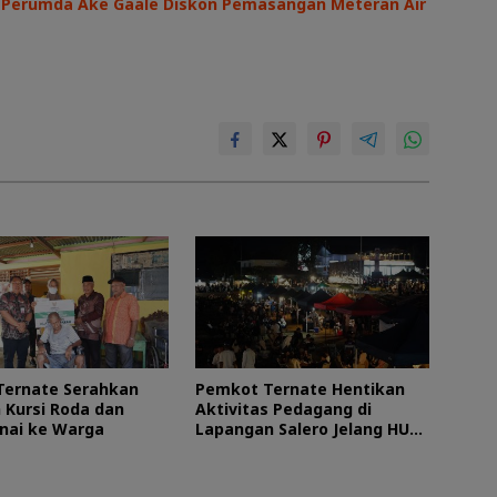
I, Perumda Ake Gaale Diskon Pemasangan Meteran Air
Ternate Serahkan
Pemkot Ternate Hentikan
 Kursi Roda dan
Aktivitas Pedagang di
nai ke Warga
Lapangan Salero Jelang HUT
RI